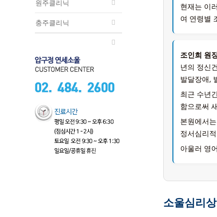
원주클리닉
현재는 이러
여 연령별 
충주클리닉
조인희 원
년의 정신건
발달장애, 
최근 수년간
함으로써 새
본원에서는 
정서심리적
아울러 영어
소울심리상