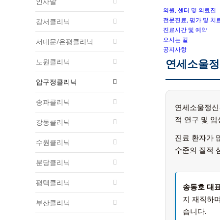
인사말
의원, 센터 및 의료진
전문진료, 평가 및 치
강서클리닉
진료시간 및 예약
오시는 길
서대문/은평클리닉
공지사항
연세소울정
노원클리닉
압구정클리닉
송파클리닉
연세소울정신
적 연구 및 
강동클리닉
진료 환자가 
수원클리닉
수준의 질적 
분당클리닉
평택클리닉
송동호 대
지 재직하며
부산클리닉
습니다.