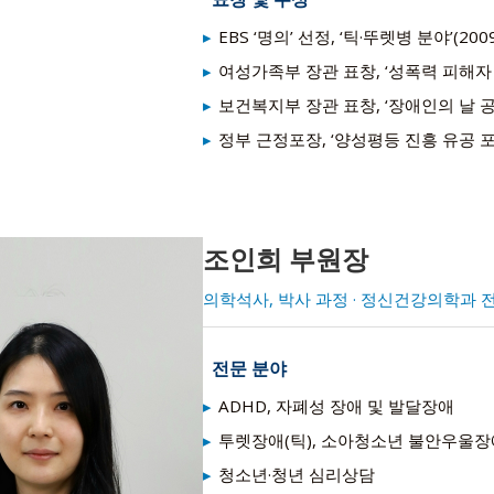
EBS ‘명의’ 선정, ‘틱·뚜렛병 분야’(200
여성가족부 장관 표창, ‘성폭력 피해자 권
보건복지부 장관 표창, ‘장애인의 날 공로
정부 근정포장, ‘양성평등 진흥 유공 포상
조인희 부원장
의학석사, 박사 과정 · 정신건강의학과
전문 분야
ADHD, 자폐성 장애 및 발달장애
투렛장애(틱), 소아청소년 불안우울장
청소년·청년 심리상담