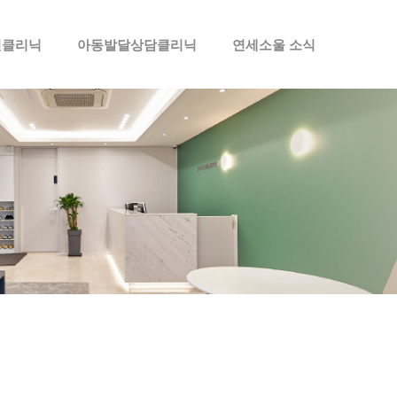
인클리닉
아동발달상담클리닉
연세소울 소식